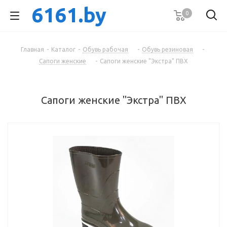
6161.by
0
Продажа спецодежды,
Главная
-
Каталог
-
Обувь рабочая
-
Обувь резиновая
-
Сапоги женские
-
Сапоги женские "Экстра" ПВХ
спецобуви и сиз оптом
Сапоги женские "Экстра" ПВХ